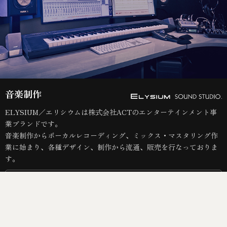
音楽制作
ELYSIUM／エリシウムは株式会社ACTのエンターテインメント事
業ブランドです。
音楽制作からボーカルレコーディング、ミックス・マスタリング作
業に始まり、各種デザイン、制作から流通、販売を行なっておりま
す。
View All
作詞
作曲
編曲
レコーディング
トラックダウン
マスタリング
ストリーミング
BGM
歌詞英訳
マネージメント
イベント
制作
運営