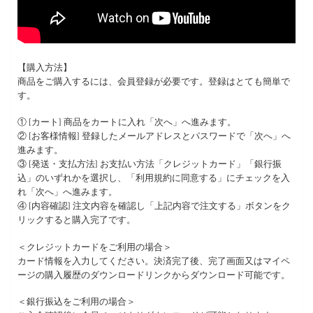
【購入方法】
商品をご購入するには、会員登録が必要です。登録はとても簡単で
す。
① [カート] 商品をカートに入れ「次へ」へ進みます。
② [お客様情報] 登録したメールアドレスとパスワードで「次へ」へ
進みます。
③ [発送・支払方法] お支払い方法「クレジットカード」「銀行振
込」のいずれかを選択し、「利用規約に同意する」にチェックを入
れ「次へ」へ進みます。
④ [内容確認] 注文内容を確認し「上記内容で注文する」ボタンをク
リックすると購入完了です。
＜クレジットカードをご利用の場合＞
カード情報を入力してください。決済完了後、完了画面又はマイペ
ージの購入履歴のダウンロードリンクからダウンロード可能です。
＜銀行振込をご利用の場合＞