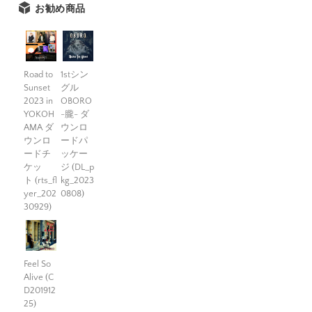
お勧め商品
Road to
1stシン
Sunset
グル
2023 in
OBORO
YOKOH
-朧- ダ
AMA ダ
ウンロ
ウンロ
ードパ
ードチ
ッケー
ケッ
ジ (DL_p
ト (rts_fl
kg_2023
yer_202
0808)
30929)
Feel So
Alive (C
D201912
25)