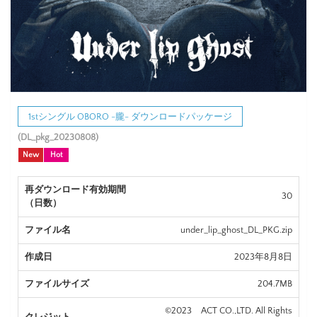
1stシングル OBORO -朧- ダウンロードパッケージ
(DL_pkg_20230808)
New
Hot
再ダウンロード有効期間
30
（日数）
ファイル名
under_lip_ghost_DL_PKG.zip
作成日
2023年8月8日
ファイルサイズ
204.7MB
©2023 ACT CO.,LTD. All Rights