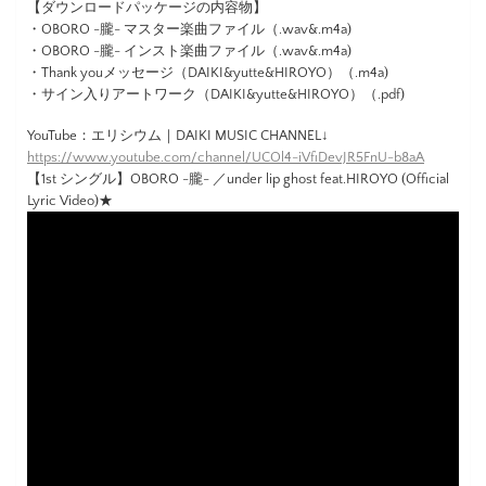
【ダウンロードパッケージの内容物】
・OBORO -朧- マスター楽曲ファイル（.wav&.m4a)
・OBORO -朧- インスト楽曲ファイル（.wav&.m4a)
・Thank youメッセージ（DAIKI&yutte&HIROYO）（.m4a)
・サイン入りアートワーク（DAIKI&yutte&HIROYO）（.pdf)
YouTube：エリシウム｜DAIKI MUSIC CHANNEL↓
https://www.youtube.com/channel/UCOl4-iVfiDevJR5FnU-b8aA
【1st シングル】OBORO -朧- ／under lip ghost feat.HIROYO (Official
Lyric Video)★