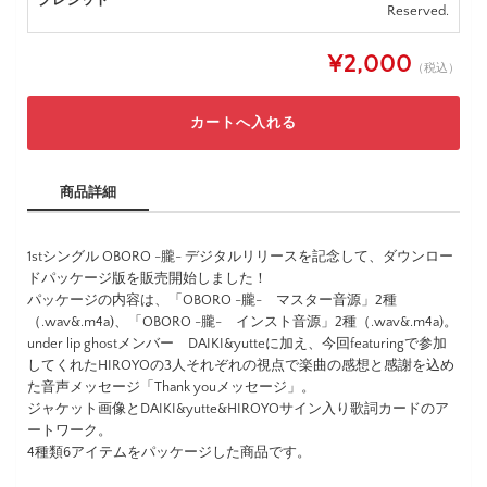
クレジット
Reserved.
¥2,000
（税込）
商品詳細
1stシングル OBORO -朧- デジタルリリースを記念して、ダウンロー
ドパッケージ版を販売開始しました！
パッケージの内容は、「OBORO -朧- マスター音源」2種
（.wav&.m4a)、「OBORO -朧- インスト音源」2種（.wav&.m4a)。
under lip ghostメンバー DAIKI&yutteに加え、今回featuringで参加
してくれたHIROYOの3人それぞれの視点で楽曲の感想と感謝を込め
た音声メッセージ「Thank youメッセージ」。
ジャケット画像とDAIKI&yutte&HIROYOサイン入り歌詞カードのア
ートワーク。
4種類6アイテムをパッケージした商品です。