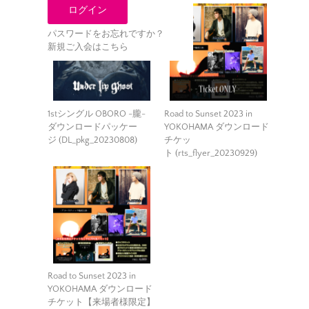
パスワードをお忘れですか？
新規ご入会はこちら
1stシングル OBORO -朧-
Road to Sunset 2023 in
ダウンロードパッケー
YOKOHAMA ダウンロード
ジ (DL_pkg_20230808)
チケッ
ト (rts_flyer_20230929)
Road to Sunset 2023 in
YOKOHAMA ダウンロード
チケット【来場者様限定】