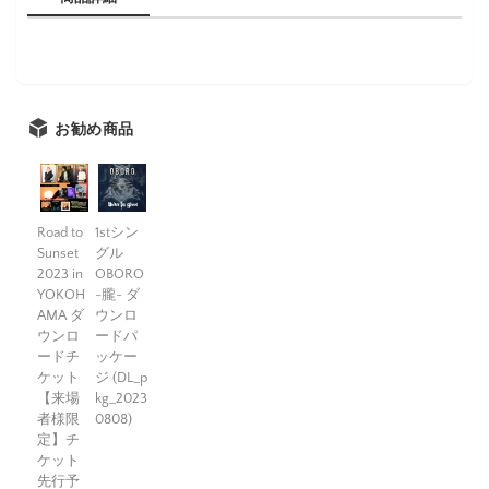
お勧め商品
Road to
1stシン
Sunset
グル
2023 in
OBORO
YOKOH
-朧- ダ
AMA ダ
ウンロ
ウンロ
ードパ
ードチ
ッケー
ケット
ジ (DL_p
【来場
kg_2023
者様限
0808)
定】チ
ケット
先行予