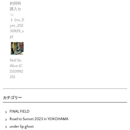
約同時
購入セ
ッ
ト (rts_fl
yer_202
30929_s
p)
Feel So
Alive (C
D201912
25)
カテゴリー
FINAL FIELD
Road to Sunset 2023 in YOKOHAMA
under lip ghost