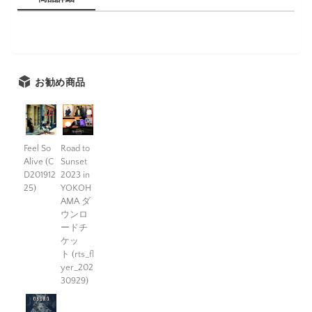
お勧め商品
Feel So
Road to
Alive (C
Sunset
D201912
2023 in
25)
YOKOH
AMA ダ
ウンロ
ードチ
ケッ
ト (rts_fl
yer_202
30929)