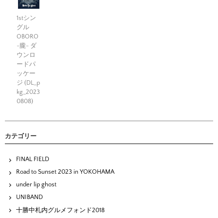
1stシン
グル
OBORO
-朧- ダ
ウンロ
ードパ
ッケー
ジ (DL_p
kg_2023
0808)
カテゴリー
FINAL FIELD
Road to Sunset 2023 in YOKOHAMA
under lip ghost
UNIBAND
十勝中札内グルメフォンド2018