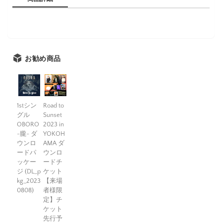
お勧め商品
1stシン
Road to
グル
Sunset
OBORO
2023 in
-朧- ダ
YOKOH
ウンロ
AMA ダ
ードパ
ウンロ
ッケー
ードチ
ジ (DL_p
ケット
kg_2023
【来場
0808)
者様限
定】チ
ケット
先行予