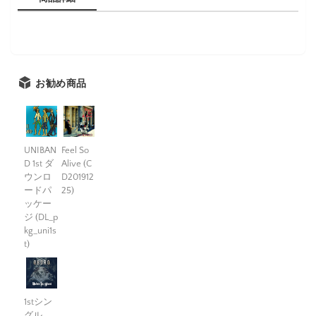
お勧め商品
UNIBAN
Feel So
D 1st ダ
Alive (C
ウンロ
D201912
ードパ
25)
ッケー
ジ (DL_p
kg_uni1s
t)
1stシン
グル