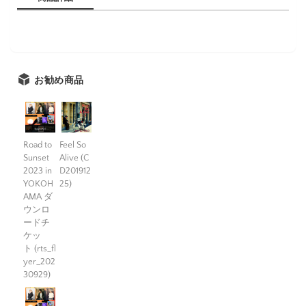
お勧め商品
Road to
Feel So
Sunset
Alive (C
2023 in
D201912
YOKOH
25)
AMA ダ
ウンロ
ードチ
ケッ
ト (rts_fl
yer_202
30929)