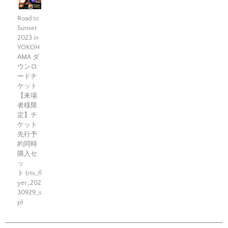
Road to
Sunset
2023 in
YOKOH
AMA ダ
ウンロ
ードチ
ケット
【来場
者様限
定】チ
ケット
先行予
約同時
購入セ
ッ
ト (rts_fl
yer_202
30929_s
p)