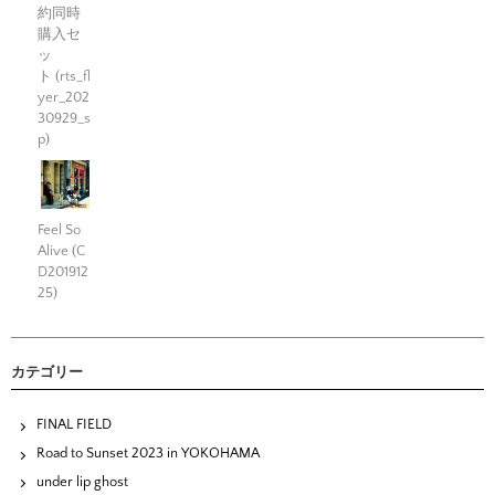
約同時
購入セ
ッ
ト (rts_fl
yer_202
30929_s
p)
Feel So
Alive (C
D201912
25)
カテゴリー
FINAL FIELD
Road to Sunset 2023 in YOKOHAMA
under lip ghost