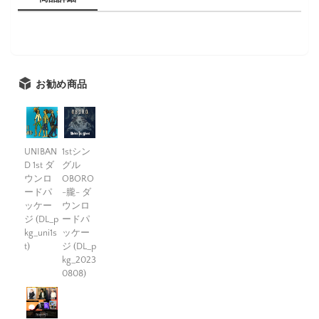
お勧め商品
UNIBAN
1stシン
D 1st ダ
グル
ウンロ
OBORO
ードパ
-朧- ダ
ッケー
ウンロ
ジ (DL_p
ードパ
kg_uni1s
ッケー
t)
ジ (DL_p
kg_2023
0808)