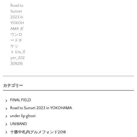
Road to
Sunset
2023 in
YOKOH
AMA ダ
ウンロ
ードチ
ケッ
ト (rts_fl
yer_202
30929)
カテゴリー
FINAL FIELD
Road to Sunset 2023 in YOKOHAMA
under lip ghost
UNIBAND
十勝中札内グルメフォンド2018