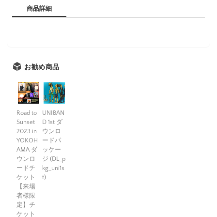
商品詳細
お勧め商品
Road to
UNIBAN
Sunset
D 1st ダ
2023 in
ウンロ
YOKOH
ードパ
AMA ダ
ッケー
ウンロ
ジ (DL_p
ードチ
kg_uni1s
ケット
t)
【来場
者様限
定】チ
ケット