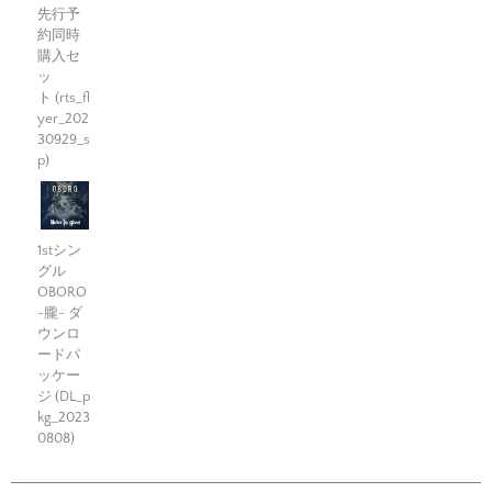
先行予
約同時
購入セ
ッ
ト (rts_fl
yer_202
30929_s
p)
1stシン
グル
OBORO
-朧- ダ
ウンロ
ードパ
ッケー
ジ (DL_p
kg_2023
0808)