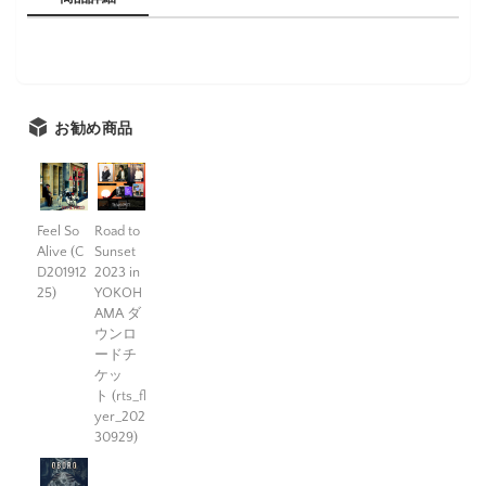
お勧め商品
Feel So
Road to
Alive (C
Sunset
D201912
2023 in
25)
YOKOH
AMA ダ
ウンロ
ードチ
ケッ
ト (rts_fl
yer_202
30929)