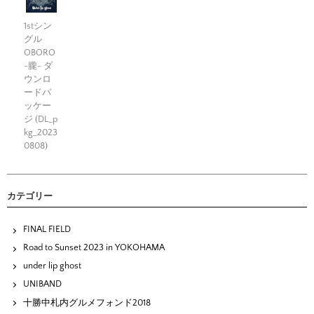
1stシン
グル
OBORO
-朧- ダ
ウンロ
ードパ
ッケー
ジ (DL_p
kg_2023
0808)
カテゴリー
FINAL FIELD
Road to Sunset 2023 in YOKOHAMA
under lip ghost
UNIBAND
十勝中札内グルメフォンド2018