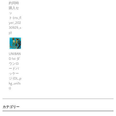
約同時
購入セ
ッ
ト (rts_fl
yer_202
30929_s
p)
UNIBAN
D 1st ダ
ウンロ
ードパ
ッケー
ジ (DL_p
kg_uni1s
t)
カテゴリー