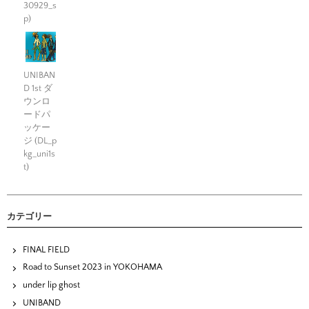
30929_s
p)
UNIBAN
D 1st ダ
ウンロ
ードパ
ッケー
ジ (DL_p
kg_uni1s
t)
カテゴリー
FINAL FIELD
Road to Sunset 2023 in YOKOHAMA
under lip ghost
UNIBAND