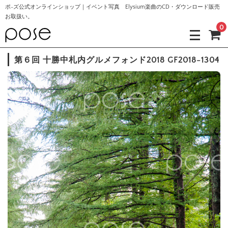
ポ-ズ公式オンラインショップ｜イベント写真 Elysium楽曲のCD・ダウンロード販売
お取扱い。
0
第６回 十勝中札内グルメフォンド2018 GF2018-1304