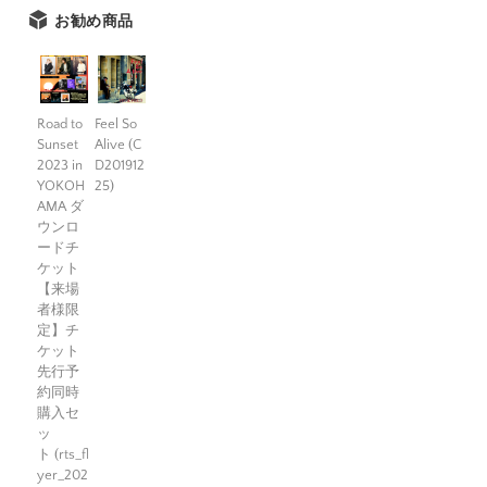
お勧め商品
Road to
Feel So
Sunset
Alive (C
2023 in
D201912
YOKOH
25)
AMA ダ
ウンロ
ードチ
ケット
【来場
者様限
定】チ
ケット
先行予
約同時
購入セ
ッ
ト (rts_fl
yer_202