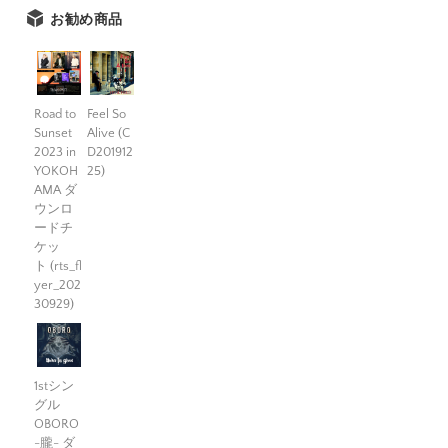
お勧め商品
Road to
Feel So
Sunset
Alive (C
2023 in
D201912
YOKOH
25)
AMA ダ
ウンロ
ードチ
ケッ
ト (rts_fl
yer_202
30929)
1stシン
グル
OBORO
-朧- ダ