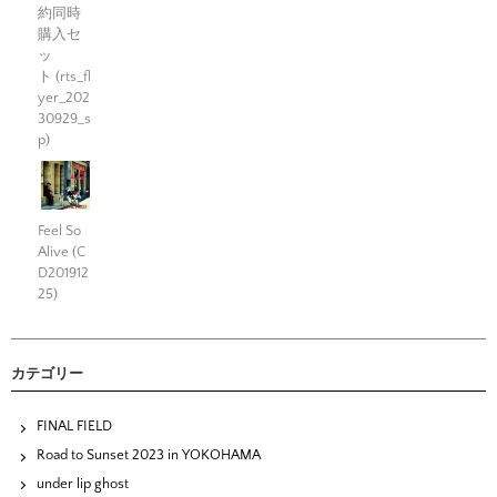
約同時
購入セ
ッ
ト (rts_fl
yer_202
30929_s
p)
Feel So
Alive (C
D201912
25)
カテゴリー
FINAL FIELD
Road to Sunset 2023 in YOKOHAMA
under lip ghost