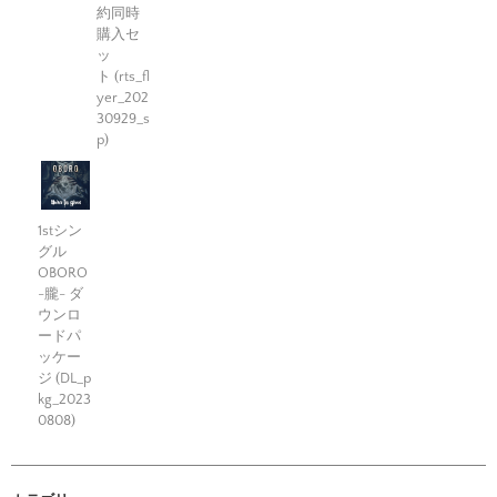
約同時
購入セ
ッ
ト (rts_fl
yer_202
30929_s
p)
1stシン
グル
OBORO
-朧- ダ
ウンロ
ードパ
ッケー
ジ (DL_p
kg_2023
0808)