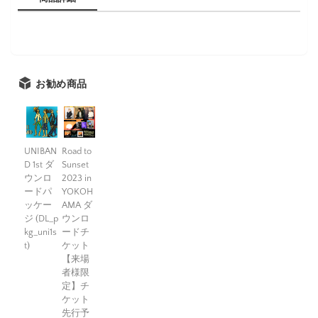
お勧め商品
UNIBAN
Road to
D 1st ダ
Sunset
ウンロ
2023 in
ードパ
YOKOH
ッケー
AMA ダ
ジ (DL_p
ウンロ
kg_uni1s
ードチ
t)
ケット
【来場
者様限
定】チ
ケット
先行予